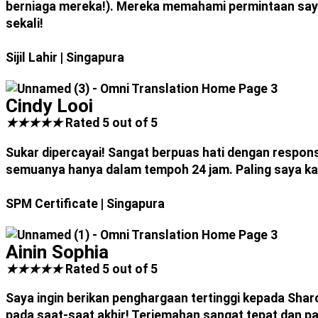
berniaga mereka!). Mereka memahami permintaan say
sekali!
Sijil Lahir
| Singapura
Cindy Looi
★
★
★
★
★
Rated 5 out of 5
Sukar dipercayai! Sangat berpuas hati dengan respons
semuanya hanya dalam tempoh 24 jam. Paling saya ka
SPM Certificate
| Singapura
Ainin Sophia
★
★
★
★
★
Rated 5 out of 5
Saya ingin berikan penghargaan tertinggi kepada Sha
pada saat-saat akhir! Terjemahan sangat tepat dan pa