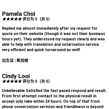
Pamela Choi
★
★
★
★
★
评分为 5（共 5）
Replied me almost immediately after my request for
quote on their website (though it was not their business
hours yet). They understood my request clearly and was
able to help with translation and notarisation service
very efficient and quick turnaround as well!
出生证
| 新加坡
Cindy Looi
★
★
★
★
★
评分为 5（共 5）
Unbelievable Satisfied the fast paced respond and result.
From first attempt contact to the physical result in
accept only take within 24 hours. On top of that from
phone conversation services and friendliness is beyond