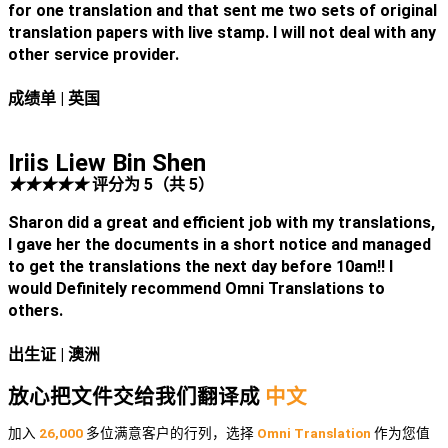
for one translation and that sent me two sets of original
translation papers with live stamp. I will not deal with any
other service provider.
成绩单
| 英国
Iriis Liew Bin Shen
★
★
★
★
★
评分为 5（共 5）
Sharon did a great and efficient job with my translations,
I gave her the documents in a short notice and managed
to get the translations the next day before 10am!! I
would Definitely recommend Omni Translations to
others.
出生证
| 澳洲
放心把文件交给我们翻译成
中文
加入
26,000
多位满意客户的行列，选择
Omni Translation
作为您值