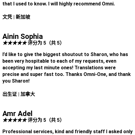
that I used to know. I will highly recommend Omni.
文凭
| 新加坡
Ainin Sophia
★
★
★
★
★
评分为 5（共 5）
I’d like to give the biggest shoutout to Sharon, who has
been very hospitable to each of my requests, even
accepting my last minute ones! Translations were
precise and super fast too. Thanks Omni-One, and thank
you Sharon!
出生证
| 加拿大
Amr Adel
★
★
★
★
★
评分为 5（共 5）
Professional services, kind and friendly staff I asked only